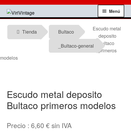
Ir
Ir
Menú
a
al
la
contenido
Tienda
Escudo metal
navegación
Tienda
Bultaco
deposito
Mi Cuenta
Bultaco
_Bultaco-general
primeros
Contactar
modelos
Informacion tecnica
Noticias
Escudo metal deposito
Bultaco primeros modelos
Testimonios
Ofertas
Precio :
6,60
€
sin IVA