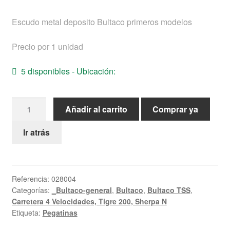
Ayuda
Escudo metal deposito Bultaco primeros modelos
Español
Precio por 1 unidad
5 disponibles - Ubicación:
Escudo
Añadir al carrito
Comprar ya
metal
deposito
Ir atrás
Bultaco
primeros
modelos
Referencia:
028004
cantidad
Categorías:
_Bultaco-general
,
Bultaco
,
Bultaco TSS
,
Carretera 4 Velocidades, Tigre 200, Sherpa N
Etiqueta:
Pegatinas