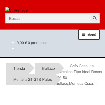
Ir
Ir
a
al
la
contenido
navegación
Menú
0,00
€
0 productos
Tienda
Mi Cuenta
Grifo Gasolina
Tienda
Bultaco
Metalico Tipo Ideal Rosca
Contactar
12/150
Metralla GT-GTS-Palos
Bultaco,Montesa,Ossa…
Informacion tecnica
Noticias