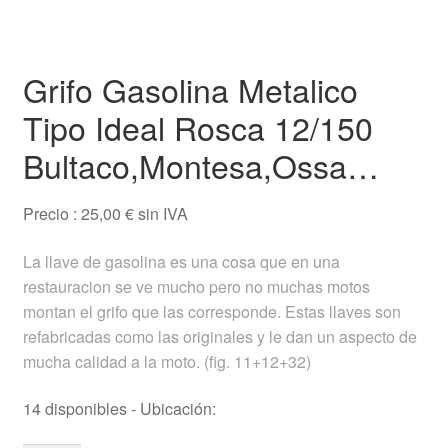
Testimonios
Grifo Gasolina Metalico
Ofertas
Tipo Ideal Rosca 12/150
Ayuda
Bultaco,Montesa,Ossa…
Español
Precio :
25,00
€
sin IVA
La llave de gasolina es una cosa que en una
restauracion se ve mucho pero no muchas motos
montan el grifo que las corresponde. Estas llaves son
refabricadas como las originales y le dan un aspecto de
mucha calidad a la moto. (fig. 11+12+32)
14 disponibles - Ubicación: