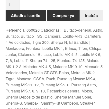
Grifo
Gasolina
Metalico
Añadir al carrito
Comprar ya
Ir atrás
Tipo
Ideal
Referencia:
050020
Categorías:
_Bultaco-general
,
Astro
,
Rosca
Bultaco
,
Bultaco TSS
,
Campera, Lobito-MK3
,
Carretera
12/150
4 Velocidades, Tigre 200, Sherpa N
,
El Bandido |
Bultaco,Montesa,Ossa...
Montadero
,
Frontera
,
Lobito MK-1, Brinco, Tiron, Chispa,
cantidad
Junior, Ciclomotor Bultaco
,
Lobito MK-4, 5
,
Lobito MK-6,
7, 8
,
Lobito T, Sherpa 74-125, Frontera 74-125
,
Matador
MK-1-2-3
,
Matador MK-4-5
,
Matador MK-9-10
,
Mercurio 5
Velocidades
,
Metralla GT-GTS-Palos
,
Metralla MK-2,
Tigre
,
Montesa
,
OSSA
,
Puch
,
Pursang Mettise MK-4
,
Pursang MK-11, 12
,
Pursang MK-5, 6, Pursang Astro
,
Pursang MK-7, 8, 9, 10
,
Recambios general Motos
,
Sherpa Deposito de plastio
,
Sherpa Manuel Soler
,
Sherpa-S
,
Sherpa-T Sammy-Kit Campeon
,
Streaker