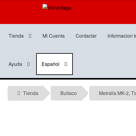
Ir
Ir
a
al
la
contenido
navegación
Tienda
Mi Cuenta
Contactar
Informacion 
Ayuda
Español
Tienda
Bultaco
Metralla MK-2, Ti