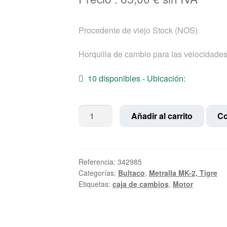
Procedente de viejo Stock (NOS)
Horquilla de cambio para las velocidades 
10 disponibles - Ubicación:
Horquilla
Añadir al carrito
Co
de
cambio
de
1ª
Referencia:
342985
Categorías:
Bultaco
,
Metralla MK-2, Tigre
y
Etiquetas:
caja de cambios
,
Motor
3ª
Bultaco
cantidad