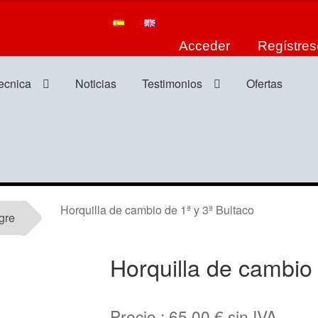
Acceder
Regístres
tecnica
Noticias
Testimonios
Ofertas
Horquilla de cambio de 1ª y 3ª Bultaco
gre
Horquilla de cambio 
Precio :
65,00
€
sin IVA