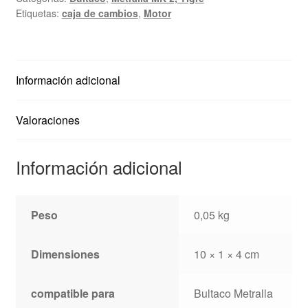
Bultaco
Etiquetas:
caja de cambios
,
Motor
Metralla
cantidad
Información adicional
Valoraciones
Información adicional
Peso
0,05 kg
Dimensiones
10 × 1 × 4 cm
compatible para
Bultaco Metralla