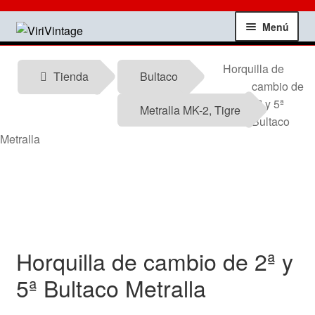
Ir
Ir
Menú
a
al
la
contenido
Tienda
Horquilla de
navegación
Tienda
Bultaco
cambio de
Mi Cuenta
2ª y 5ª
Metralla MK-2, Tigre
Bultaco
Contactar
Metralla
Informacion tecnica
Noticias
Horquilla de cambio de 2ª y
Testimonios
5ª Bultaco Metralla
Ofertas