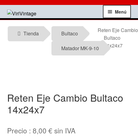
Ir
Ir
Menú
a
al
la
contenido
Tienda
Reten Eje Cambio
navegación
Tienda
Bultaco
Bultaco
Mi Cuenta
14x24x7
Matador MK-9-10
Contactar
Informacion tecnica
Reten Eje Cambio Bultaco
Noticias
14x24x7
Testimonios
Precio :
8,00
€
sin IVA
Ofertas