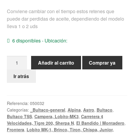
Ayuda
Conviene cambiar con el tiempo estos retenes que
puede dar perdidas de aceite, dependiendo del modelo
Español
lleva 1 o 2 uds
6 disponibles - Ubicación:
Reten
Añadir al carrito
Comprar ya
Eje
Cambio
Ir atrás
Bultaco
14x24x7
cantidad
Referencia:
050032
Categorías:
_Bultaco-general
,
Alpina
,
Astro
,
Bultaco
,
Bultaco TSS
,
Campera, Lobito-MK3
,
Carretera 4
Velocidades, Tigre 200, Sherpa N
,
El Bandido | Montadero
,
Frontera
,
Lobito MK-1, Brinco, Tiron, Chispa, Junior,