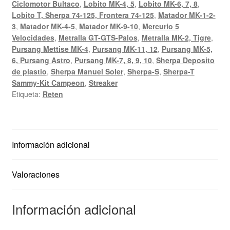
Ciclomotor Bultaco
,
Lobito MK-4, 5
,
Lobito MK-6, 7, 8
,
Lobito T, Sherpa 74-125, Frontera 74-125
,
Matador MK-1-2-
3
,
Matador MK-4-5
,
Matador MK-9-10
,
Mercurio 5
Velocidades
,
Metralla GT-GTS-Palos
,
Metralla MK-2, Tigre
,
Pursang Mettise MK-4
,
Pursang MK-11, 12
,
Pursang MK-5,
6, Pursang Astro
,
Pursang MK-7, 8, 9, 10
,
Sherpa Deposito
de plastio
,
Sherpa Manuel Soler
,
Sherpa-S
,
Sherpa-T
Sammy-Kit Campeon
,
Streaker
Etiqueta:
Reten
Información adicional
Valoraciones
Información adicional