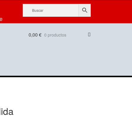
e
0,00
€
0 productos
lida