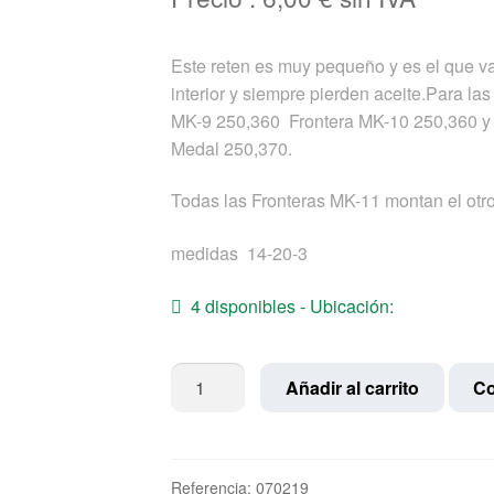
Este reten es muy pequeño y es el que va 
interior y siempre pierden aceite.Para l
MK-9 250,360 Frontera MK-10 250,360 y 
Medal 250,370.
Todas las Fronteras MK-11 montan el otr
medidas 14-20-3
4 disponibles - Ubicación:
Reten
Añadir al carrito
Co
interior
eje
salida
cantidad
Referencia:
070219