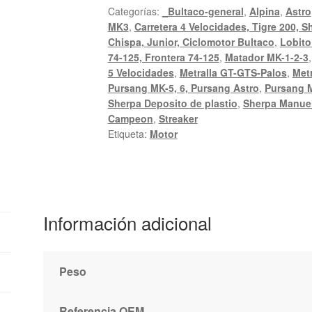
Categorías:
_Bultaco-general
,
Alpina
,
Astro
MK3
,
Carretera 4 Velocidades, Tigre 200, S
Chispa, Junior, Ciclomotor Bultaco
,
Lobito
74-125, Frontera 74-125
,
Matador MK-1-2-3
5 Velocidades
,
Metralla GT-GTS-Palos
,
Metr
Pursang MK-5, 6, Pursang Astro
,
Pursang M
Sherpa Deposito de plastio
,
Sherpa Manuel
Campeon
,
Streaker
Etiqueta:
Motor
Información adicional
Peso
Referencia OEM