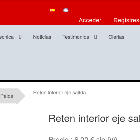
Acceder
Regístres
tecnica
Noticias
Testimonios
Ofertas
Reten interior eje salida
-Palos
Reten interior eje sa
Precio :
6,00
€
sin IVA