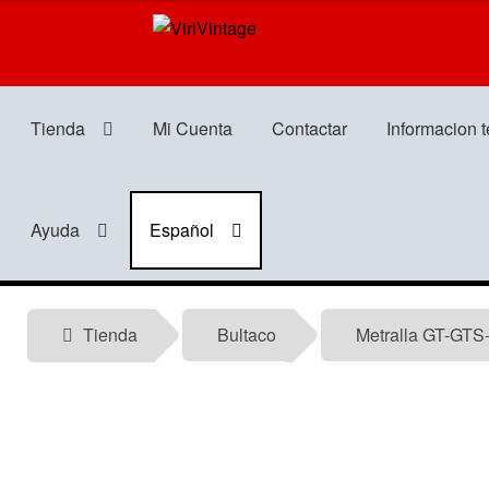
Ir
Ir
a
al
la
contenido
navegación
Tienda
Mi Cuenta
Contactar
Informacion 
Ayuda
Español
Tienda
Bultaco
Metralla GT-GTS