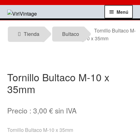
Ir
Ir
Menú
a
al
la
contenido
Tienda
Tornillo Bultaco M-
navegación
Tienda
Bultaco
10 x 35mm
Mi Cuenta
Contactar
Tornillo Bultaco M-10 x
Informacion tecnica
35mm
Noticias
Precio :
3,00
€
sin IVA
Testimonios
Tornillo Bultaco M-10 x 35mm
Ofertas