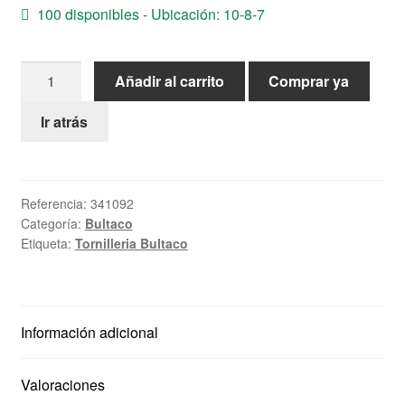
100 disponibles - Ubicación: 10-8-7
Ayuda
Tornillo
Español
Añadir al carrito
Comprar ya
Bultaco
M-
Ir atrás
10
x
35mm
Referencia:
341092
cantidad
Categoría:
Bultaco
Etiqueta:
Tornilleria Bultaco
Información adicional
Valoraciones