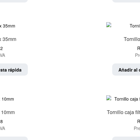
 x 35mm
Tornil
92
R
IVA
Pr
sta rápida
Añadir al 
 x 10mm
Tornillo caja f
78
R
IVA
Pre