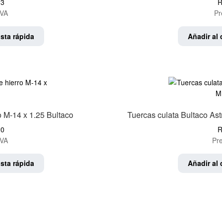
13
R
IVA
Pr
sta rápida
Añadir al 
o M-14 x 1.25 Bultaco
Tuercas culata Bultaco As
20
R
IVA
Pre
sta rápida
Añadir al 