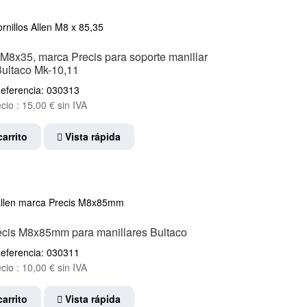
 y M8x35, marca Precis para soporte manillar
ultaco Mk-10,11
eferencia: 030313
cio :
15,00
€
sin IVA
carrito
Vista rápida
recis M8x85mm para manillares Bultaco
eferencia: 030311
cio :
10,00
€
sin IVA
carrito
Vista rápida