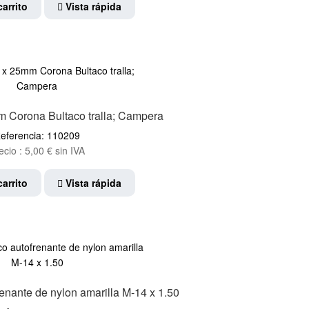
carrito
Vista rápida
m Corona Bultaco tralla; Campera
eferencia: 110209
ecio :
5,00
€
sin IVA
carrito
Vista rápida
enante de nylon amarilla M-14 x 1.50