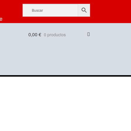
e
0,00
€
0 productos