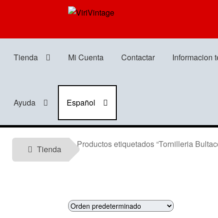
Ir
Ir
a
al
la
contenido
navegación
Tienda
Mi Cuenta
Contactar
Informacion 
Ayuda
Español
Productos etiquetados “Tornilleria Bultac
Tienda