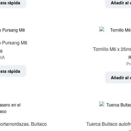
sta rápida
Añadir al 
aco Pursang M8
Tornillo M6 x 25m
06
IVA
R
Pr
sta rápida
Añadir al 
l portamordazas. Bultaco
Tuerca Bultaco autofr