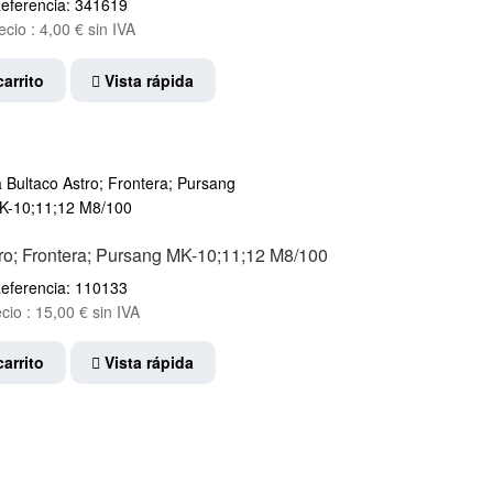
eferencia: 341619
ecio :
4,00
€
sin IVA
carrito
Vista rápida
tro; Frontera; Pursang MK-10;11;12 M8/100
eferencia: 110133
cio :
15,00
€
sin IVA
carrito
Vista rápida