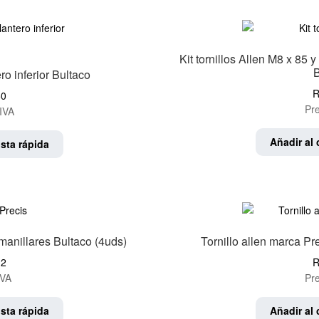
Kit tornillos Allen M8 x 85
B
ro inferior Bultaco
R
50
Pre
IVA
Añadir al 
sta rápida
manillares Bultaco (4uds)
Tornillo allen marca P
12
R
IVA
Pre
sta rápida
Añadir al 